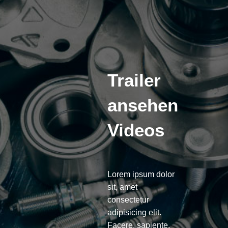
Trailer
ansehen
Videos
Lorem ipsum dolor
sit, amet
consectetur
adipisicing elit.
Facere, sapiente.