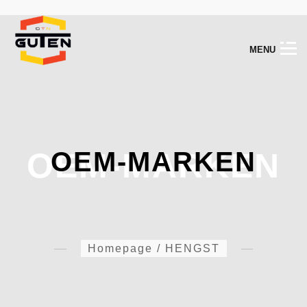
M
E
N
U
OEM-MARKEN
OEM-MARKEN
Homepage
/
HENGST