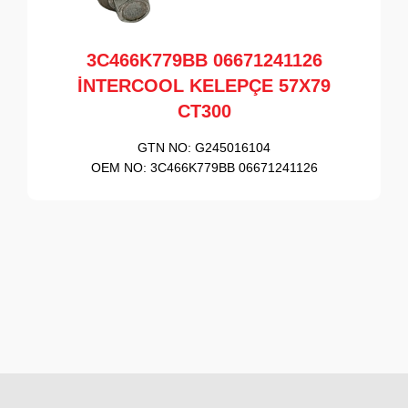
3C466K779BB 06671241126
İNTERCOOL KELEPÇE 57X79
CT300
GTN NO:
G245016104
OEM NO:
3C466K779BB 06671241126