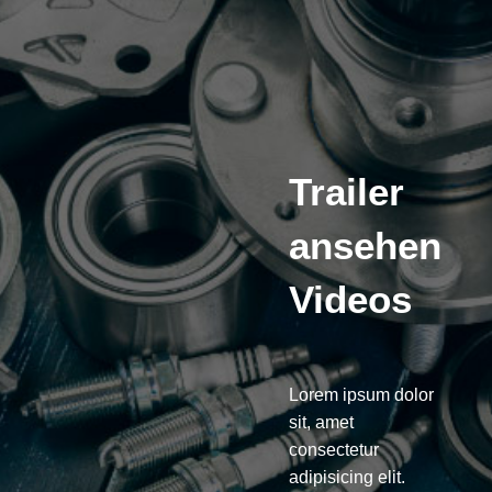
Trailer
ansehen
Videos
Lorem ipsum dolor
sit, amet
consectetur
adipisicing elit.