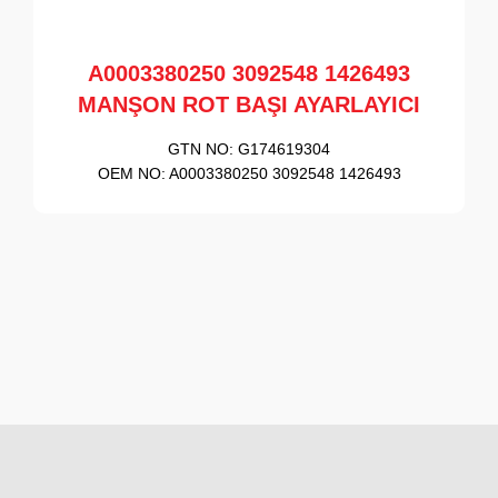
A0003380250 3092548 1426493
MANŞON ROT BAŞI AYARLAYICI
GTN NO:
G174619304
OEM NO:
A0003380250 3092548 1426493