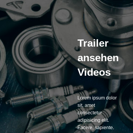
Trailer
ansehen
Videos
Lorem ipsum dolor
sit, amet
consectetur
adipisicing elit.
Facere, sapiente.