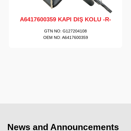
A6417600359 KAPI DIŞ KOLU -R-
GTN NO:
G127204108
OEM NO:
A6417600359
News and Announcements