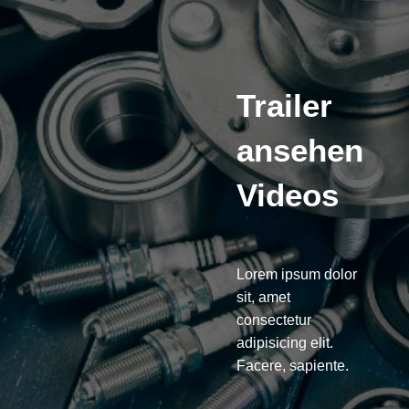
Trailer
ansehen
Videos
Lorem ipsum dolor
sit, amet
consectetur
adipisicing elit.
Facere, sapiente.