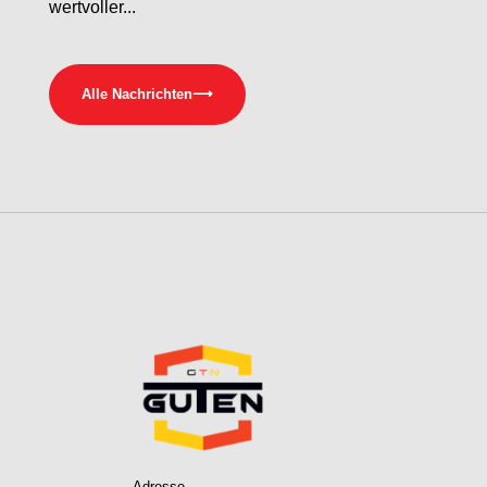
wertvoller...
Alle Nachrichten
⟶
Adresse