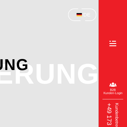
DE
UNG
ERUNG
B2B
Kunden-Login
Kundenbetreuung