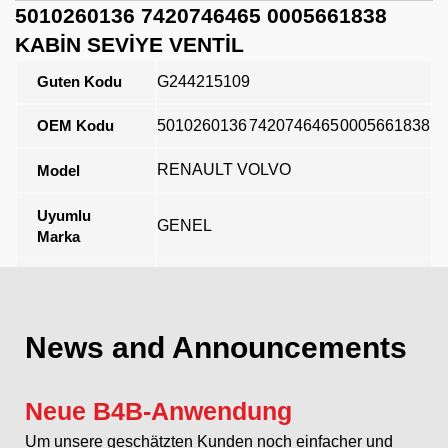
5010260136 7420746465 0005661838
KABİN SEVİYE VENTİL
Guten Kodu
G244215109
OEM Kodu
5010260136
7420746465
0005661838
RENAULT VOLVO
Model
Uyumlu
GENEL
Marka
Açıklama
News and Announcements
Neue B4B-Anwendung
Um unsere geschätzten Kunden noch einfacher und