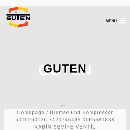
M
E
N
U
GUTEN
GUTEN
Homepage
/
Bremse und Kompressor
5010260136 7420746465 0005661838
KABİN SEVİYE VENTİL