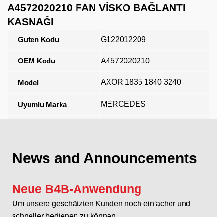
A4572020210 FAN VİSKO BAĞLANTI
KASNAĞI
Guten Kodu
G122012209
OEM Kodu
A4572020210
AXOR 1835 1840 3240
Model
MERCEDES
Uyumlu Marka
Açıklama
News and Announcements
Neue B4B-Anwendung
Um unsere geschätzten Kunden noch einfacher und
schneller bedienen zu können...