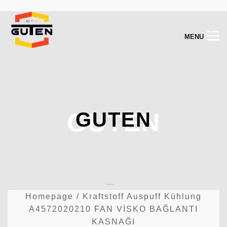
M
E
N
U
GUTEN
GUTEN
Homepage
/
Kraftstoff Auspuff Kühlung
A4572020210 FAN VİSKO BAĞLANTI
KASNAĞI