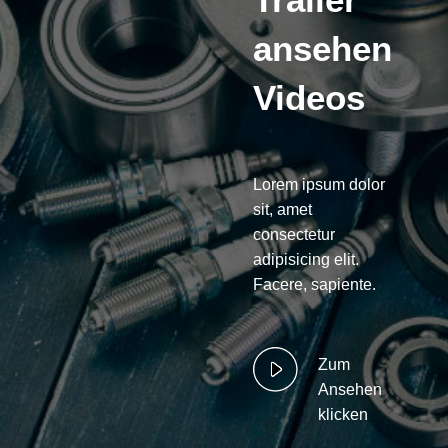
ansehen
Videos
Lorem ipsum dolor
sit, amet
consectetur
adipisicing elit.
Facere, sapiente.
Zum
Ansehen
klicken