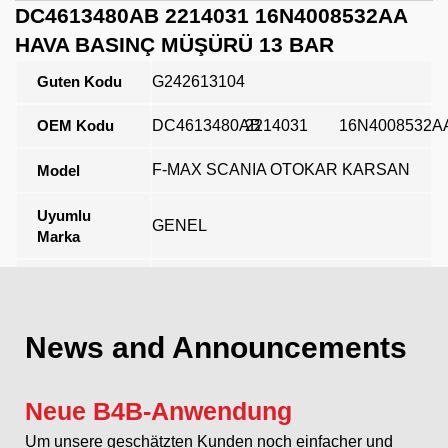
DC4613480AB 2214031 16N4008532AA
HAVA BASINÇ MÜŞÜRÜ 13 BAR
Guten Kodu
G242613104
OEM Kodu
DC4613480AB
2214031
16N4008532A
F-MAX SCANIA OTOKAR KARSAN
Model
Uyumlu
GENEL
Marka
Açıklama
News and Announcements
Neue B4B-Anwendung
Um unsere geschätzten Kunden noch einfacher und