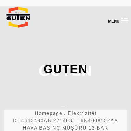
M
E
N
U
GUTEN
GUTEN
Homepage
/
Elektrizität
DC4613480AB 2214031 16N4008532AA
HAVA BASINÇ MÜŞÜRÜ 13 BAR