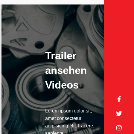
Trailer
ansehen
Videos
Lorem ipsum dolor sit,
amet consectetur
adipisicing elit. Facere,
sapiente.