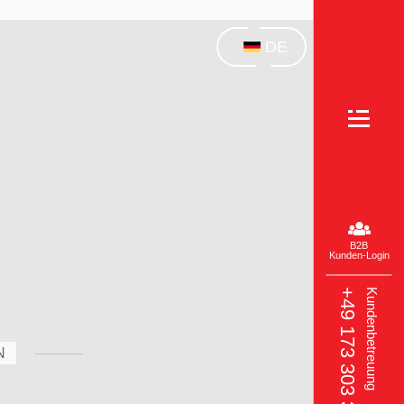
DE
B2B
Kunden-Login
+49 173 303 3049‬
Kundenbetreuung
N