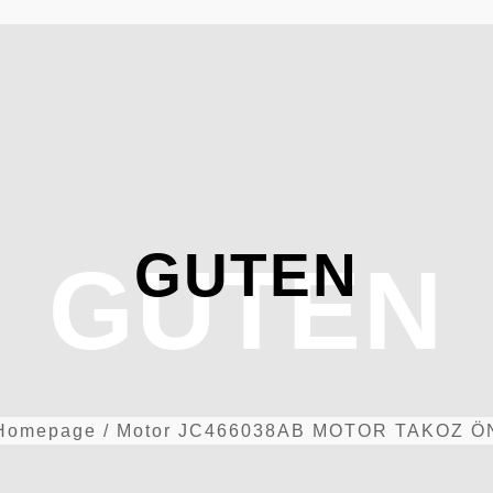
GUTEN
GUTEN
Homepage
/
Motor
JC466038AB MOTOR TAKOZ Ö