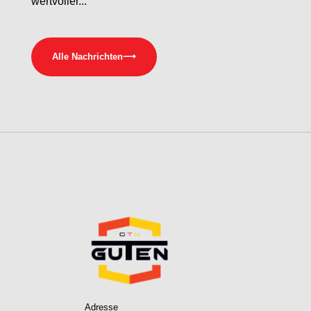
wertvoller...
Alle Nachrichten
⟶
Adresse