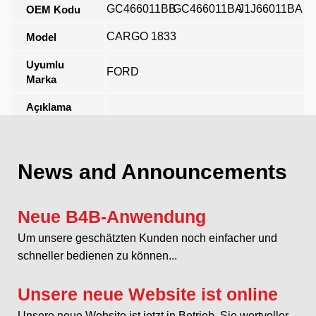
GC466011BB
GC466011BA
J1J66011BA
OEM Kodu
CARGO 1833
Model
Uyumlu
FORD
Marka
Açıklama
News and Announcements
Neue B4B-Anwendung
Um unsere geschätzten Kunden noch einfacher und
schneller bedienen zu können...
Unsere neue Website ist online
Unsere neue Website ist jetzt in Betrieb. Sie wertvoller...