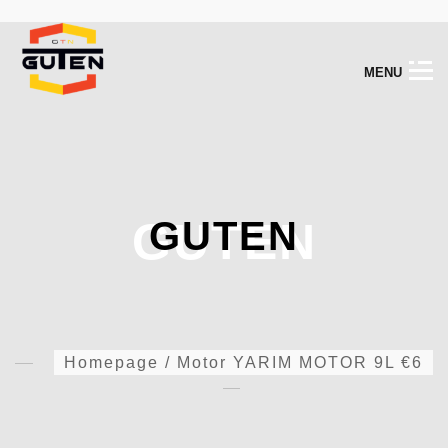
M
E
N
U
GUTEN
GUTEN
Homepage
/
Motor
YARIM MOTOR 9L €6