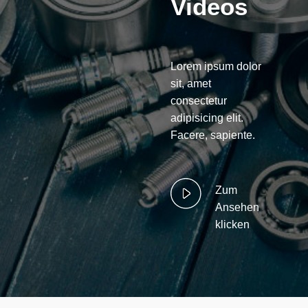
Videos
Lorem ipsum dolor
sit, amet
consectetur
adipisicing elit.
Facere, sapiente.
Zum
Ansehen
klicken