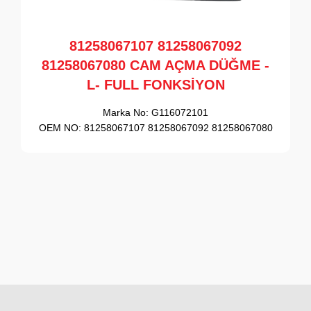
81258067107 81258067092
81258067080 CAM AÇMA DÜĞME -
L- FULL FONKSİYON
Marka No:
G116072101
OEM NO:
81258067107 81258067092 81258067080