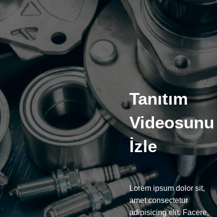
Tanıtım
Videosunu
İzle
Lorem ipsum dolor sit,
amet consectetur
adipisicing elit. Facere,