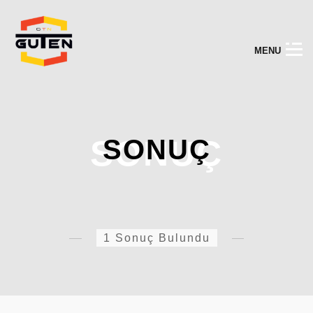
M
E
N
U
SONUÇ
SONUÇ
1 Sonuç Bulundu