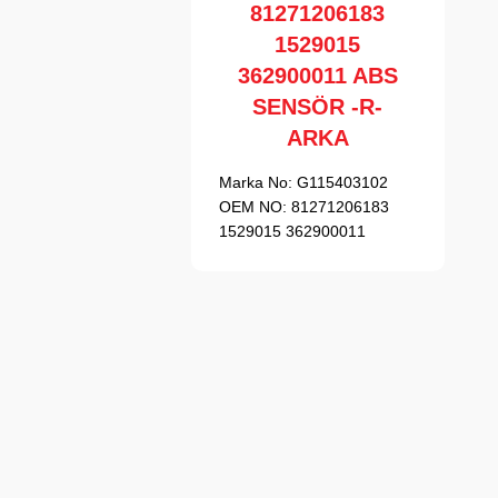
81271206183
1529015
362900011 ABS
SENSÖR -R-
ARKA
Marka No:
G115403102
OEM NO:
81271206183
1529015 362900011