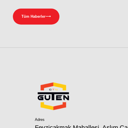
Tüm Haberler
⟶
Adres
Fevziçakmak Mahallesi, Aslım Ca