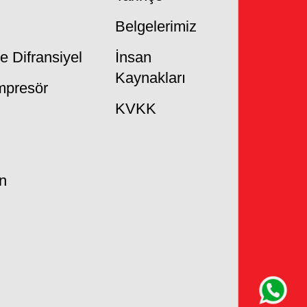
Belgelerimiz
 Difransiyel
İnsan
Kaynakları
mpresör
KVKK
n