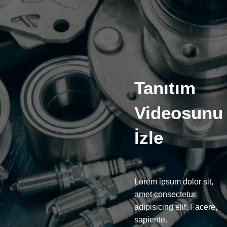
Tanıtım
Videosunu
İzle
Lorem ipsum dolor sit,
amet consectetur
adipisicing elit. Facere,
sapiente.