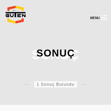
M
E
N
U
SONUÇ
SONUÇ
1 Sonuç Bulundu