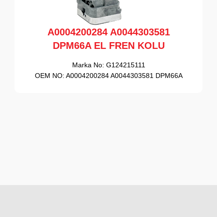
A0004200284 A0044303581
DPM66A EL FREN KOLU
Marka No:
G124215111
OEM NO:
A0004200284 A0044303581 DPM66A