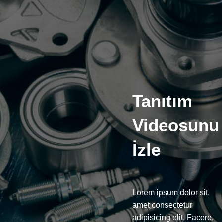
Tanıtım
Videosunu
İzle
Lorem ipsum dolor sit,
amet consectetur
adipisicing elit. Facere,