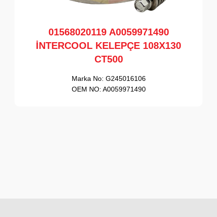
01568020119 A0059971490
İNTERCOOL KELEPÇE 108X130
CT500
Marka No:
G245016106
OEM NO:
A0059971490