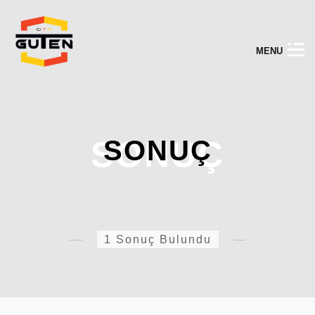
M
E
N
U
SONUÇ
SONUÇ
1 Sonuç Bulundu