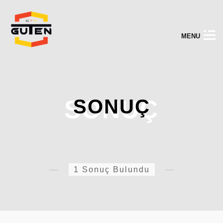
M
E
N
U
SONUÇ
SONUÇ
1 Sonuç Bulundu