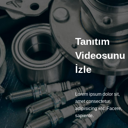
Tanıtım
Videosunu
İzle
Lorem ipsum dolor sit,
amet consectetur
adipisicing elit. Facere,
sapiente.