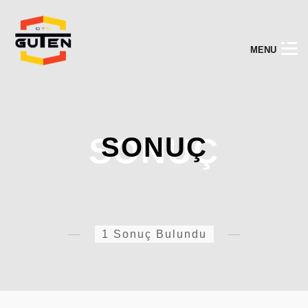
M
E
N
U
SONUÇ
SONUÇ
1 Sonuç Bulundu