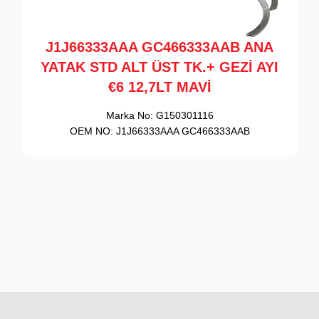
J1J66333AAA GC466333AAB ANA
YATAK STD ALT ÜST TK.+ GEZİ AYI
€6 12,7LT MAVİ
Marka No:
G150301116
OEM NO:
J1J66333AAA GC466333AAB