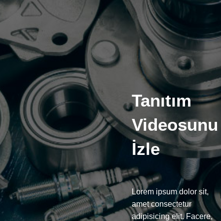
Tanıtım
Videosunu
İzle
Lorem ipsum dolor sit,
amet consectetur
adipisicing elit. Facere,