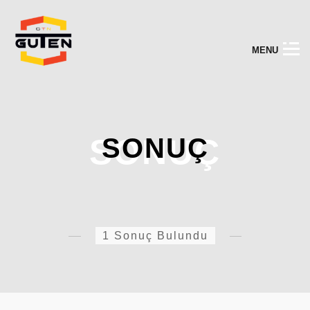
M
E
N
U
SONUÇ
SONUÇ
1 Sonuç Bulundu