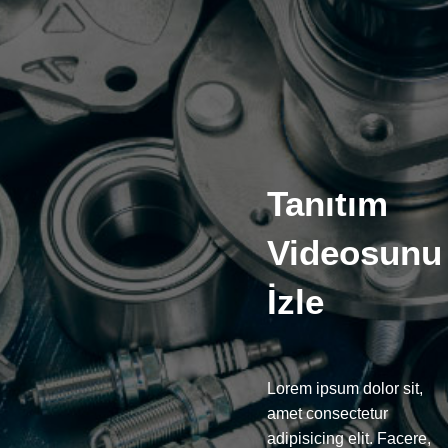
Tanıtım
Videosunu
İzle
Lorem ipsum dolor sit,
amet consectetur
adipisicing elit. Facere,