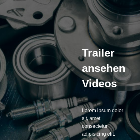
Trailer
ansehen
Videos
Lorem ipsum dolor
sit, amet
consectetur
adipisicing elit.