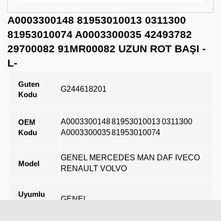
A0003300148 81953010013 0311300
81953010074 A0003300035 42493782
29700082 91MR00082 UZUN ROT BAŞI -
L-
Guten
G244618201
Kodu
A0003300148
81953010013
0311300
OEM
Kodu
A0003300035
81953010074
GENEL MERCEDES MAN DAF IVECO
Model
RENAULT VOLVO
Uyumlu
GENEL
Marka