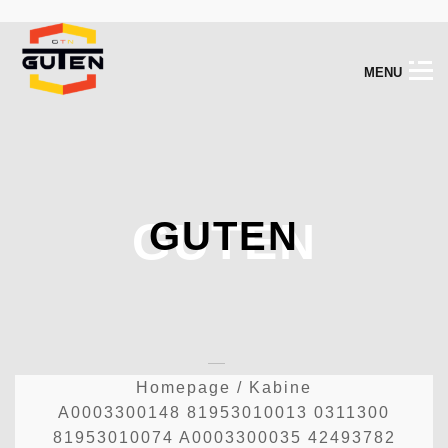
M
E
N
U
GUTEN
GUTEN
Homepage
/
Kabine
A0003300148 81953010013 0311300
81953010074 A0003300035 42493782