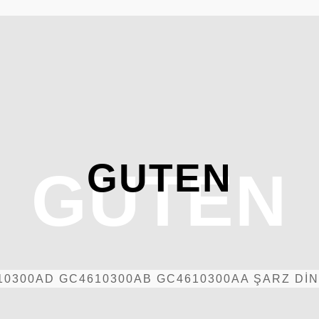
GUTEN
GUTEN
10300AD GC4610300AB GC4610300AA ŞARZ DİN