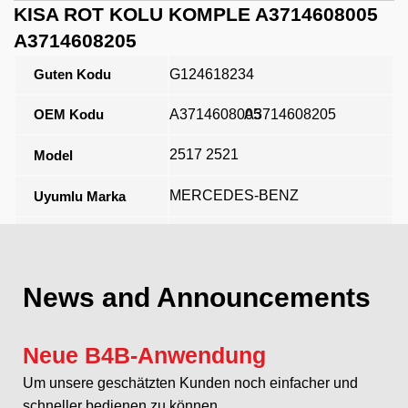
KISA ROT KOLU KOMPLE A3714608005
A3714608205
Guten Kodu
G124618234
OEM Kodu
A3714608005
A3714608205
2517 2521
Model
MERCEDES-BENZ
Uyumlu Marka
Açıklama
News and Announcements
Neue B4B-Anwendung
Um unsere geschätzten Kunden noch einfacher und
schneller bedienen zu können...