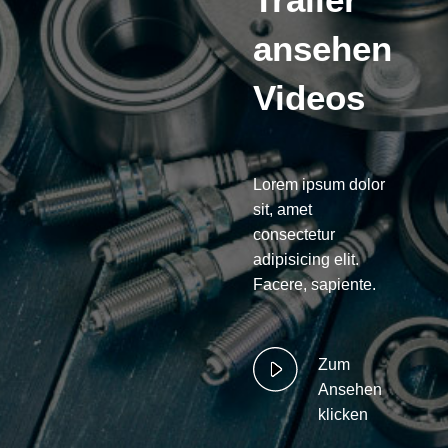
ansehen
Videos
Lorem ipsum dolor
sit, amet
consectetur
adipisicing elit.
Facere, sapiente.
Zum
Ansehen
klicken