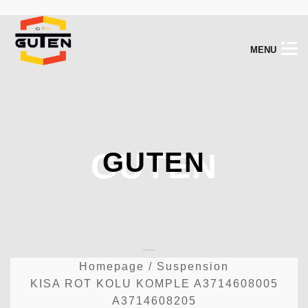
M
E
N
U
GUTEN
GUTEN
Homepage
/
Suspension
KISA ROT KOLU KOMPLE A3714608005
A3714608205