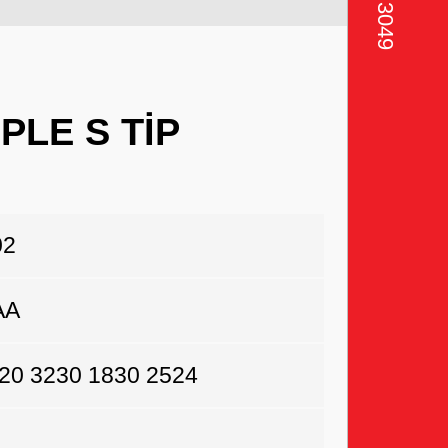
PLE S TİP
02
AA
0 3230 1830 2524