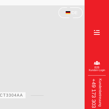
DE
B2B
Kunden-Login
+49 173 303 3049‬
Kundenbetreuung
2CT3304AA