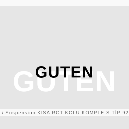
GUTEN
GUTEN
e
/
Suspension
KISA ROT KOLU KOMPLE S TİP 9