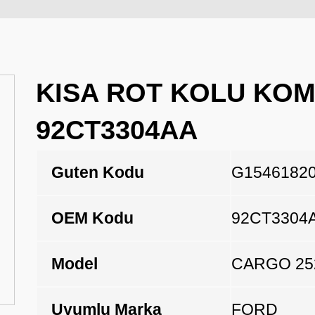
KISA ROT KOLU KOM
92CT3304AA
Guten Kodu
G1546182
OEM Kodu
92CT3304
Model
CARGO 252
Uyumlu Marka
FORD