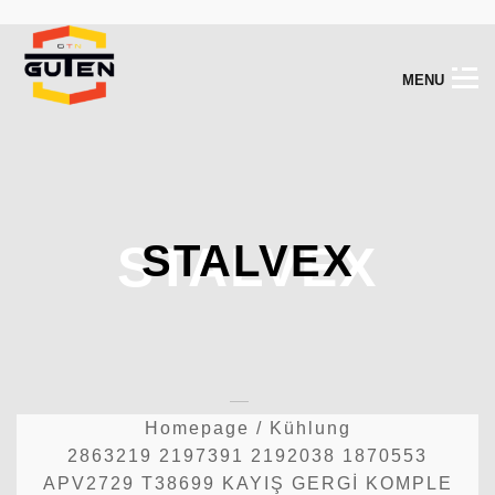
M
E
N
U
STALVEX
STALVEX
Homepage
/
Kühlung
2863219 2197391 2192038 1870553
APV2729 T38699 KAYIŞ GERGİ KOMPLE