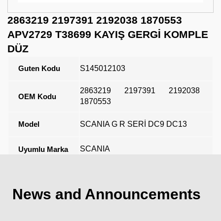
2863219 2197391 2192038 1870553
APV2729 T38699 KAYIŞ GERGİ KOMPLE
DÜZ
Guten Kodu
S145012103
2863219
2197391
2192038
OEM Kodu
1870553
Model
SCANIA G R SERİ DC9 DC13
SCANIA
Uyumlu Marka
Açıklama
News and Announcements