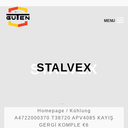
M
E
N
U
STALVEX
STALVEX
Homepage
/
Kühlung
A4722000370 T38720 APV4085 KAYIŞ
GERGİ KOMPLE €6