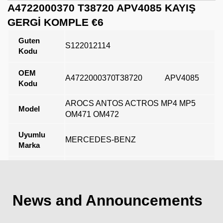
A4722000370 T38720 APV4085 KAYIŞ
GERGİ KOMPLE €6
Guten
S122012114
Kodu
OEM
A4722000370
T38720
APV4085
Kodu
AROCS ANTOS ACTROS MP4 MP5
Model
OM471 OM472
Uyumlu
MERCEDES-BENZ
Marka
Açıklama
News and Announcements