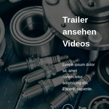
Trailer
ansehen
Videos
Lorem ipsum dolor
sit, amet
consectetur
adipisicing elit.
Facere, sapiente.
Zum