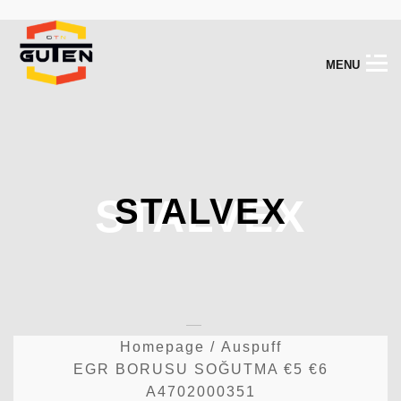
M
E
N
U
STALVEX
STALVEX
Homepage
/
Auspuff
EGR BORUSU SOĞUTMA €5 €6
A4702000351