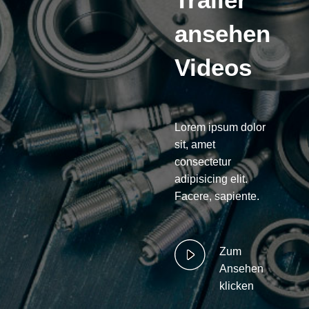
ansehen
Videos
Lorem ipsum dolor
sit, amet
consectetur
adipisicing elit.
Facere, sapiente.
Zum
Ansehen
klicken