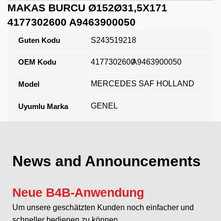
MAKAS BURCU Ø152Ø31,5X171
4177302600 A9463900050
Guten Kodu
S243519218
OEM Kodu
4177302600
A9463900050
MERCEDES SAF HOLLAND
Model
GENEL
Uyumlu Marka
Açıklama
News and Announcements
Neue B4B-Anwendung
Um unsere geschätzten Kunden noch einfacher und
schneller bedienen zu können...