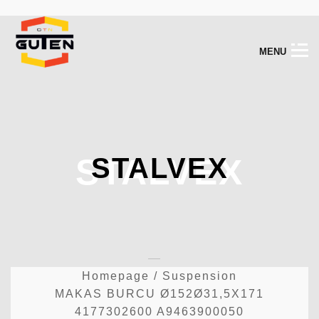
M
E
N
U
STALVEX
STALVEX
Homepage
/
Suspension
MAKAS BURCU Ø152Ø31,5X171
4177302600 A9463900050