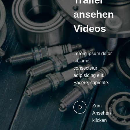
ansehen
Videos
Lorem ipsum dolor
sit, amet
consectetur
adipisicing elit.
Facere, sapiente.
Zum
Ansehen
klicken