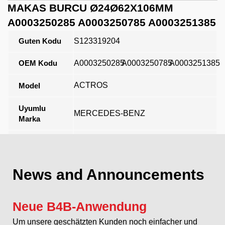
MAKAS BURCU Ø24Ø62X106MM
A0003250285 A0003250785 A0003251385
Guten Kodu
S123319204
OEM Kodu
A0003250285
A0003250785
A0003251385
ACTROS
Model
Uyumlu
MERCEDES-BENZ
Marka
Açıklama
News and Announcements
Neue B4B-Anwendung
Um unsere geschätzten Kunden noch einfacher und