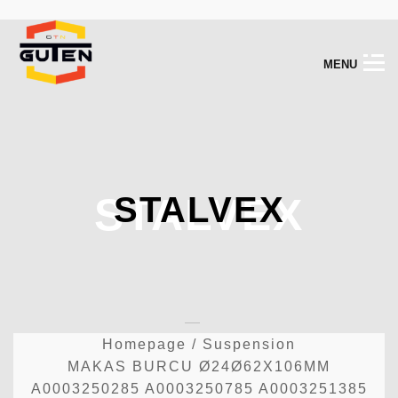
M
E
N
U
STALVEX
STALVEX
Homepage
/
Suspension
MAKAS BURCU Ø24Ø62X106MM
A0003250285 A0003250785 A0003251385