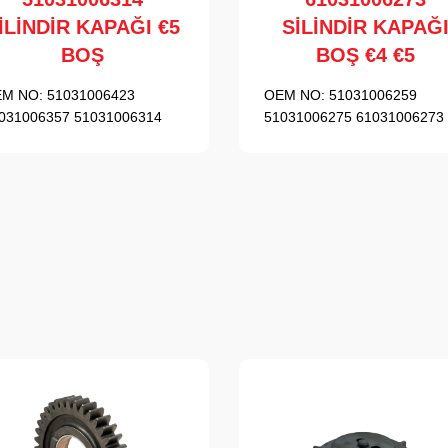
İLİNDİR KAPAĞI €5
SİLİNDİR KAPAĞ
BOŞ
BOŞ €4 €5
M NO:
51031006423
OEM NO:
51031006259
031006357 51031006314
51031006275 61031006273