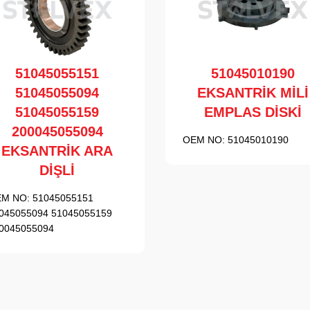
51045055151
51045010190
51045055094
EKSANTRİK MİLİ
51045055159
EMPLAS DİSKİ
200045055094
OEM NO:
51045010190
EKSANTRİK ARA
DİŞLİ
M NO:
51045055151
045055094 51045055159
0045055094