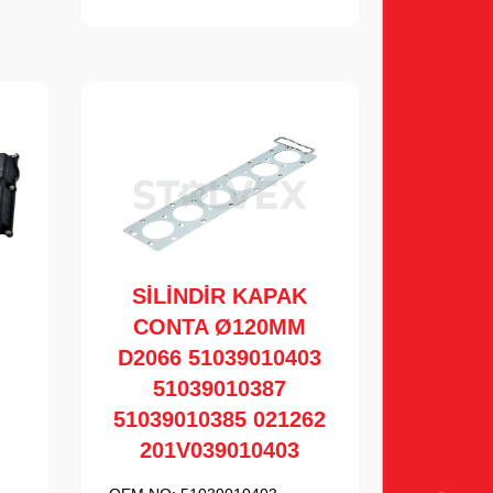
SİLİNDİR KAPAK
CONTA Ø120MM
D2066 51039010403
51039010387
51039010385 021262
201V039010403