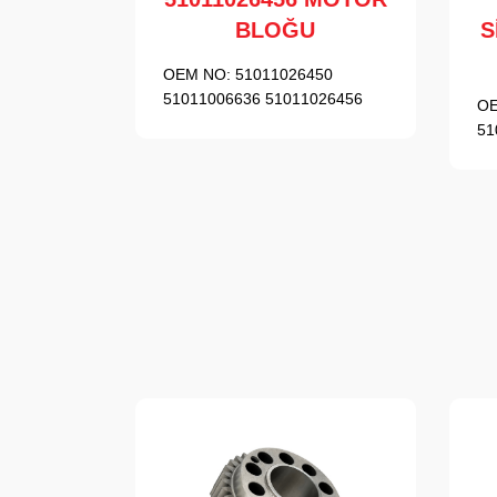
BLOĞU
S
OEM NO:
51011026450
51011006636 51011026456
OE
51