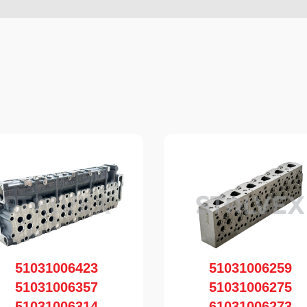
51031006423
51031006259
51031006357
51031006275
51031006314
61031006273