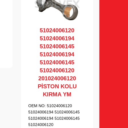
51024006120
51024006194
51024006145
51024006194
51024006145
51024006120
201024006120
PİSTON KOLU
KIRMA YM
OEM NO:
51024006120
51024006194 51024006145
51024006194 51024006145
51024006120