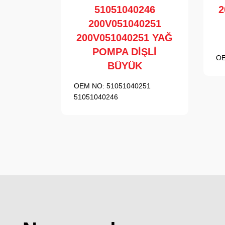
51051040246
2
200V051040251
200V051040251 YAĞ
POMPA DİŞLİ
OE
BÜYÜK
OEM NO:
51051040251
51051040246