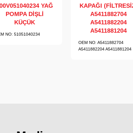
00V051040234 YAĞ
KAPAĞI (FİLTRESİ
POMPA DİŞLİ
A5411882704
KÜÇÜK
A5411882204
A5411881204
M NO:
51051040234
OEM NO:
A5411882704
A5411882204 A5411881204