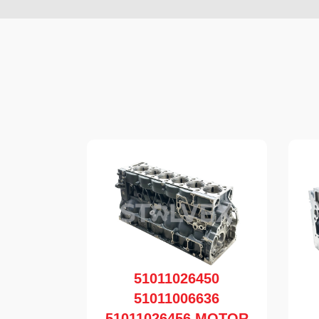
51011026450
51011006636
51011026456 MOTOR