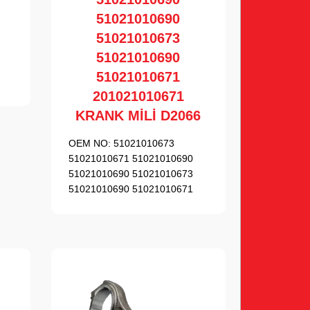
I
51021010690
51021010673
51021010690
51021010671
201021010671
KRANK MİLİ D2066
OEM NO:
51021010673
51021010671 51021010690
51021010690 51021010673
51021010690 51021010671