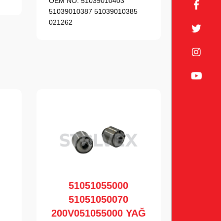
OEM NO:
51039010403
51039010387 51039010385
021262
51051055000
51051050070
200V051055000 YAĞ