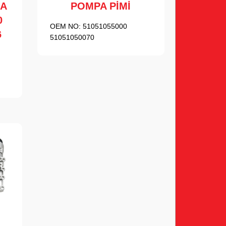
GA
POMPA PİMİ
0
OEM NO:
51051055000
6
51051050070