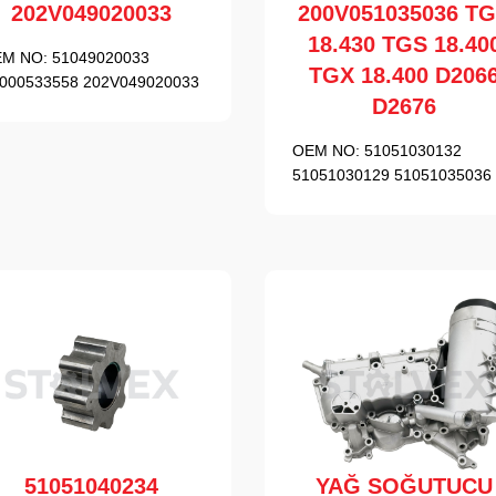
202V049020033
200V051035036 T
18.430 TGS 18.40
M NO:
51049020033
TGX 18.400 D206
000533558 202V049020033
D2676
OEM NO:
51051030132
51051030129 51051035036
51051040234
YAĞ SOĞUTUCU