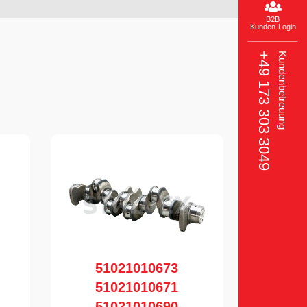
B2B
Kunden-Login
+49 173 303 3049‬
Kundenbetreuung
51021010673
51021010671
51021010690