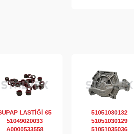
SUPAP LASTİĞİ €5
51051030132
51049020033
51051030129
A0000533558
51051035036