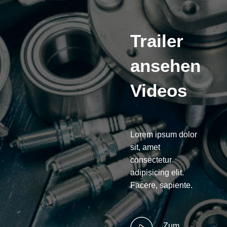
Trailer
ansehen
Videos
Lorem ipsum dolor
sit, amet
consectetur
adipisicing elit.
Facere, sapiente.
Zum