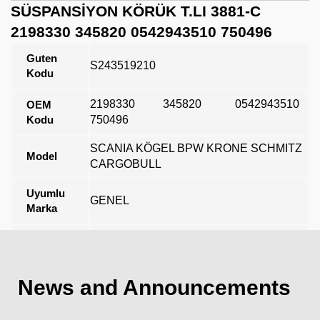
SÜSPANSİYON KÖRÜK T.LI 3881-C
2198330 345820 0542943510 750496
Guten
S243519210
Kodu
2198330
345820
0542943510
OEM
Kodu
750496
SCANIA KÖGEL BPW KRONE SCHMITZ
Model
CARGOBULL
Uyumlu
GENEL
Marka
Açıklama
News and Announcements