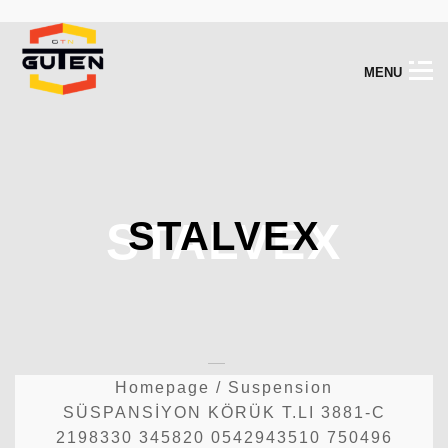
M
E
N
U
STALVEX
STALVEX
Homepage
/
Suspension
SÜSPANSİYON KÖRÜK T.LI 3881-C
2198330 345820 0542943510 750496