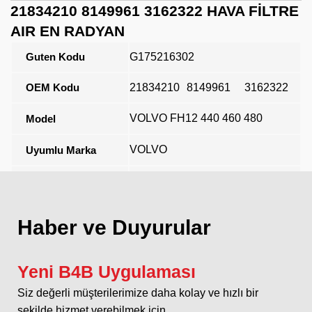
21834210 8149961 3162322 HAVA FİLTRE
AIR EN RADYAN
Guten Kodu
G175216302
OEM Kodu
21834210
8149961
3162322
VOLVO FH12 440 460 480
Model
VOLVO
Uyumlu Marka
Açıklama
Haber ve Duyurular
Yeni B4B Uygulaması
Siz değerli müşterilerimize daha kolay ve hızlı bir
şekilde hizmet verebilmek için...