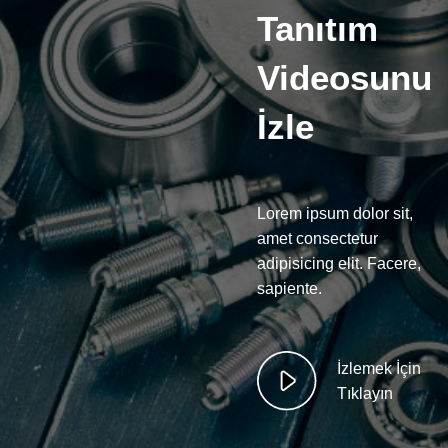
Tanıtım
Videosunu
İzle
Lorem ipsum dolor sit,
amet consectetur
adipisicing elit. Facere,
sapiente.
İzlemek İçin
Tıklayın