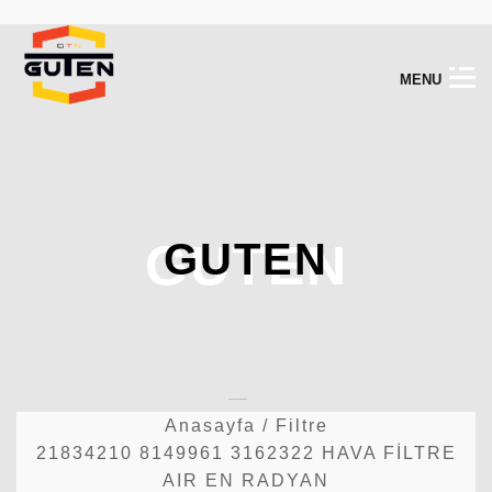
M
E
N
U
GUTEN
GUTEN
Anasayfa
/
Filtre
21834210 8149961 3162322 HAVA FİLTRE
AIR EN RADYAN