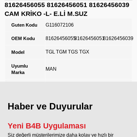
81626456055 81626456051 81626456039
CAM KRİKO -L- E.Lİ M.SUZ
Guten Kodu
G116072106
OEM Kodu
81626456055
81626456051
81626456039
TGL TGM TGS TGX
Model
Uyumlu
MAN
Marka
Açıklama
Haber ve Duyurular
Yeni B4B Uygulaması
Siz değerli müşterilerimize daha kolay ve hızlı bir