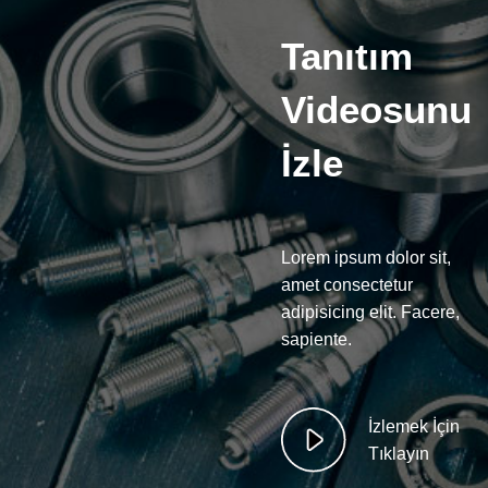
Tanıtım
Videosunu
İzle
Lorem ipsum dolor sit,
amet consectetur
adipisicing elit. Facere,
sapiente.
İzlemek İçin
Tıklayın