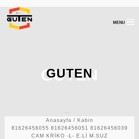
M
E
N
U
GUTEN
GUTEN
Anasayfa
/
Kabin
81626456055 81626456051 81626456039
CAM KRİKO -L- E.Lİ M.SUZ