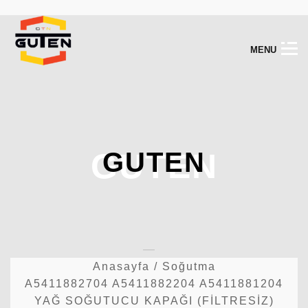
M
E
N
U
GUTEN
GUTEN
Anasayfa
/
Soğutma
A5411882704 A5411882204 A5411881204
YAĞ SOĞUTUCU KAPAĞI (FİLTRESİZ)