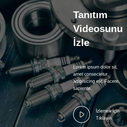
Tanıtım
Videosunu
İzle
Lorem ipsum dolor sit,
amet consectetur
adipisicing elit. Facere,
sapiente.
İzlemek İçin
Tıklayın