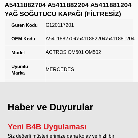
A5411882704 A5411882204 A5411881204
YAĞ SOĞUTUCU KAPAĞI (FİLTRESİZ)
Guten Kodu
G120117201
OEM Kodu
A5411882704
A5411882204
A5411881204
ACTROS OM501 OM502
Model
Uyumlu
MERCEDES
Marka
Açıklama
Haber ve Duyurular
Yeni B4B Uygulaması
Siz değerli müşterilerimize daha kolay ve hızlı bir