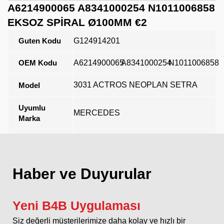
A6214900065 A8341000254 N1011006858
EKSOZ SPİRAL Ø100MM €2
Guten Kodu
G124914201
OEM Kodu
A6214900065
A8341000254
N1011006858
3031 ACTROS NEOPLAN SETRA
Model
Uyumlu
MERCEDES
Marka
Açıklama
Haber ve Duyurular
Yeni B4B Uygulaması
Siz değerli müşterilerimize daha kolay ve hızlı bir