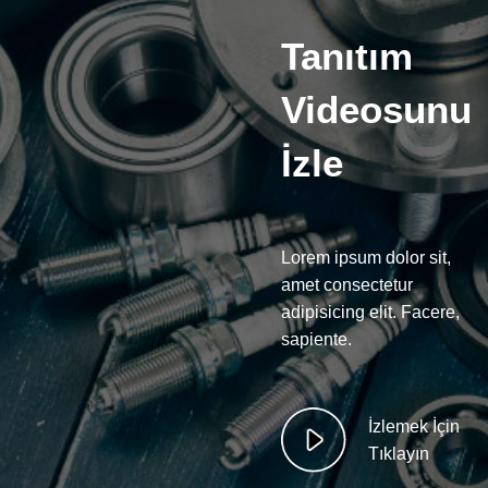
Tanıtım
Videosunu
İzle
Lorem ipsum dolor sit,
amet consectetur
adipisicing elit. Facere,
sapiente.
İzlemek İçin
Tıklayın