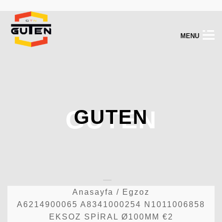
M
E
N
U
GUTEN
GUTEN
Anasayfa
/
Egzoz
A6214900065 A8341000254 N1011006858
EKSOZ SPİRAL Ø100MM €2