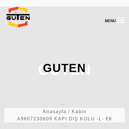
M
E
N
U
GUTEN
GUTEN
Anasayfa
/
Kabin
A9607230609 KAPI DIŞ KOLU -L- €6