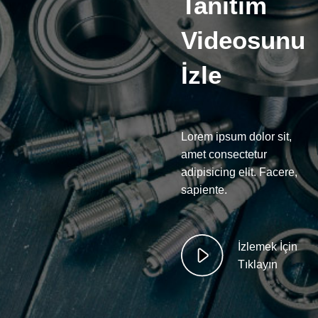
Tanıtım
Videosunu
İzle
Lorem ipsum dolor sit,
amet consectetur
adipisicing elit. Facere,
sapiente.
İzlemek İçin
Tıklayın