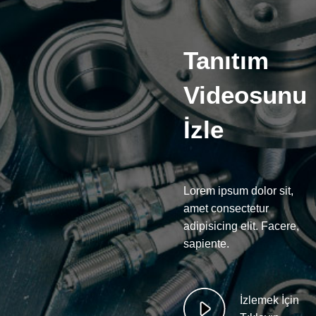
Tanıtım
Videosunu
İzle
Lorem ipsum dolor sit,
amet consectetur
adipisicing elit. Facere,
sapiente.
İzlemek İçin