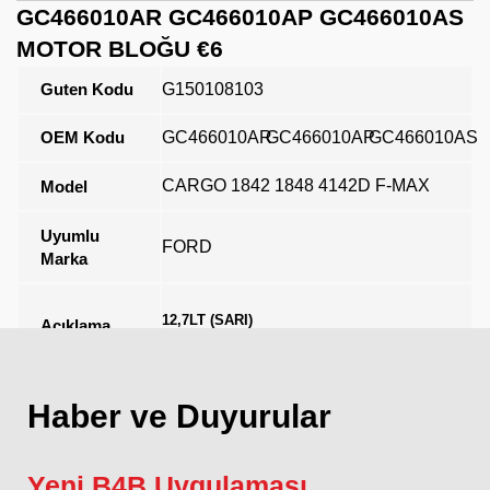
GC466010AR GC466010AP GC466010AS
MOTOR BLOĞU €6
Guten Kodu
G150108103
OEM Kodu
GC466010AR
GC466010AP
GC466010AS
CARGO 1842 1848 4142D F-MAX
Model
Uyumlu
FORD
Marka
12,7LT (SARI)
Açıklama
Haber ve Duyurular
Yeni B4B Uygulaması