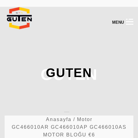
M
E
N
U
GUTEN
GUTEN
Anasayfa
/
Motor
GC466010AR GC466010AP GC466010AS
MOTOR BLOĞU €6