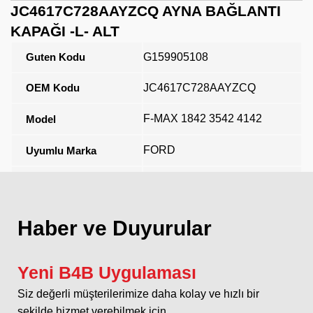
JC4617C728AAYZCQ AYNA BAĞLANTI
KAPAĞI -L- ALT
Guten Kodu
G159905108
OEM Kodu
JC4617C728AAYZCQ
F-MAX 1842 3542 4142
Model
FORD
Uyumlu Marka
Açıklama
Haber ve Duyurular
Yeni B4B Uygulaması
Siz değerli müşterilerimize daha kolay ve hızlı bir
şekilde hizmet verebilmek için...