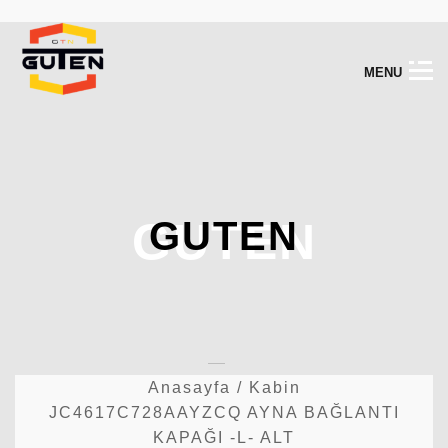
M
E
N
U
GUTEN
GUTEN
Anasayfa
/
Kabin
JC4617C728AAYZCQ AYNA BAĞLANTI
KAPAĞI -L- ALT