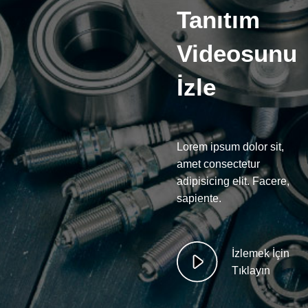
Tanıtım
Videosunu
İzle
Lorem ipsum dolor sit,
amet consectetur
adipisicing elit. Facere,
sapiente.
İzlemek İçin
Tıklayın