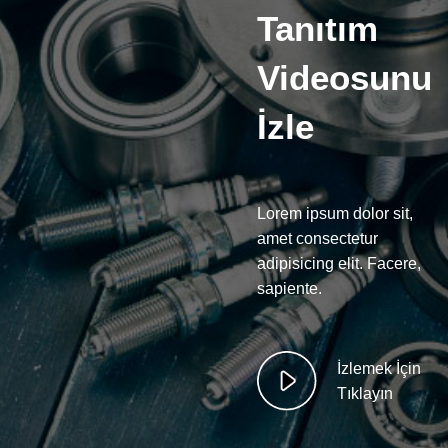
Tanıtım
Videosunu
İzle
Lorem ipsum dolor sit,
amet consectetur
adipisicing elit. Facere,
sapiente.
İzlemek İçin
Tıklayın