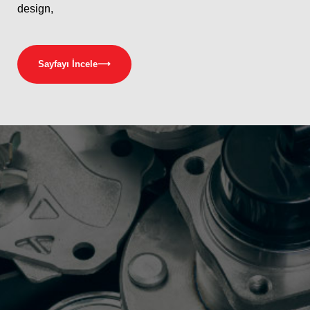
design,
Sayfayı İncele
⟶