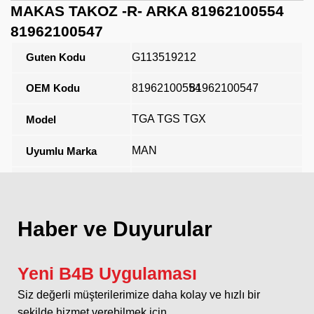
MAKAS TAKOZ -R- ARKA 81962100554
81962100547
Guten Kodu
G113519212
OEM Kodu
81962100554
81962100547
TGA TGS TGX
Model
MAN
Uyumlu Marka
Açıklama
Haber ve Duyurular
Yeni B4B Uygulaması
Siz değerli müşterilerimize daha kolay ve hızlı bir
şekilde hizmet verebilmek için...