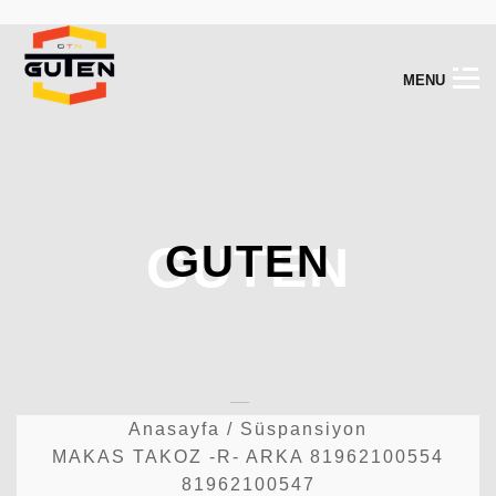
M
E
N
U
GUTEN
GUTEN
Anasayfa
/
Süspansiyon
MAKAS TAKOZ -R- ARKA 81962100554
81962100547