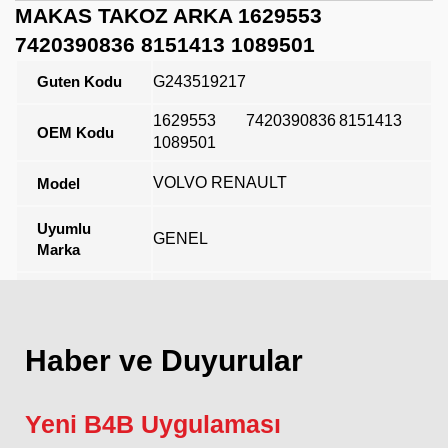
MAKAS TAKOZ ARKA 1629553
7420390836 8151413 1089501
Guten Kodu
G243519217
1629553
7420390836
8151413
OEM Kodu
1089501
VOLVO RENAULT
Model
Uyumlu
GENEL
Marka
Açıklama
Haber ve Duyurular
Yeni B4B Uygulaması