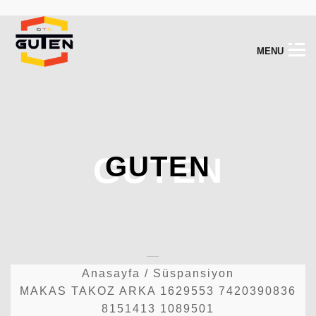
M
E
N
U
GUTEN
GUTEN
Anasayfa
/
Süspansiyon
MAKAS TAKOZ ARKA 1629553 7420390836
8151413 1089501