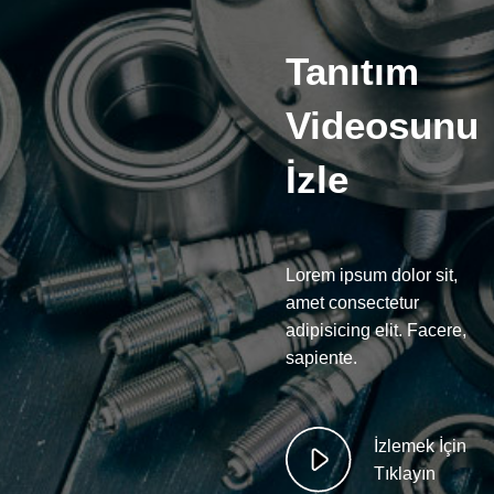
Tanıtım
Videosunu
İzle
Lorem ipsum dolor sit,
amet consectetur
adipisicing elit. Facere,
sapiente.
İzlemek İçin
Tıklayın