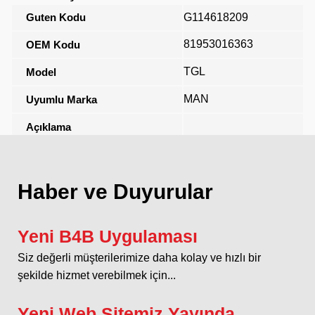
Guten Kodu
G114618209
81953016363
OEM Kodu
TGL
Model
MAN
Uyumlu Marka
Açıklama
Haber ve Duyurular
Yeni B4B Uygulaması
Siz değerli müşterilerimize daha kolay ve hızlı bir
şekilde hizmet verebilmek için...
Yeni Web Sitemiz Yayında