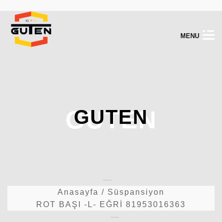
M
E
N
U
GUTEN
GUTEN
Anasayfa
/
Süspansiyon
ROT BAŞI -L- EĞRİ 81953016363