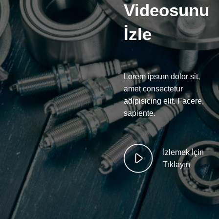
Videosunu
İzle
Lorem ipsum dolor sit,
amet consectetur
adipisicing elit. Facere,
sapiente.
İzlemek İçin
Tıklayın