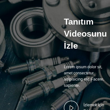
Tanıtım
Videosunu
İzle
Lorem ipsum dolor sit,
amet consectetur
adipisicing elit. Facere,
sapiente.
İzlemek İçin