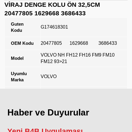
VİRAJ DENGE KOLU ÖN 32,5CM
20477805 1629668 3686433
Guten
G174618301
Kodu
OEM Kodu
20477805
1629668
3686433
VOLVO NH FH12 FH16 FM9 FM10
Model
FM12 93>21
Uyumlu
VOLVO
Marka
Açıklama
Haber ve Duyurular
Yeni B4B Uygulaması