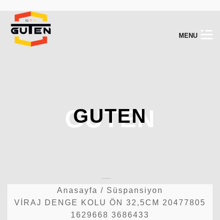
M
E
N
U
GUTEN
GUTEN
Anasayfa
/
Süspansiyon
VİRAJ DENGE KOLU ÖN 32,5CM 20477805
1629668 3686433