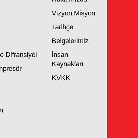
Vizyon Misyon
Tarihçe
Belgelerimiz
 Difransiyel
İnsan
Kaynakları
mpresör
KVKK
n