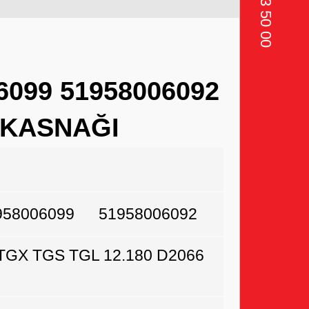
6099 51958006092
 KASNAĞI
958006099
51958006092
 TGX TGS TGL 12.180 D2066