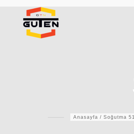
Anasayfa
/
Soğutma
5