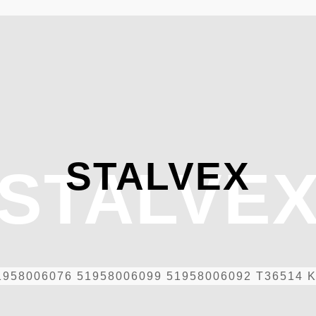
STALVEX
STALVE
1958006076 51958006099 51958006092 T36514 