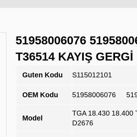
51958006076 5195800
T36514 KAYIŞ GERGİ
Guten Kodu
S115012101
OEM Kodu
51958006076
51
TGA 18.430 18.400
Model
D2676