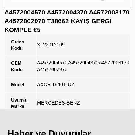
A4572004570 A4572004370 A4572003170
A4572002970 T38662 KAYIŞ GERGİ
KOMPLE €5
Guten
S122012109
Kodu
A4572004570
A4572004370
A4572003170
OEM
Kodu
A4572002970
Model
AXOR 1840 DÜZ
Uyumlu
MERCEDES-BENZ
Marka
Açıklama
Haber ve Duyurular