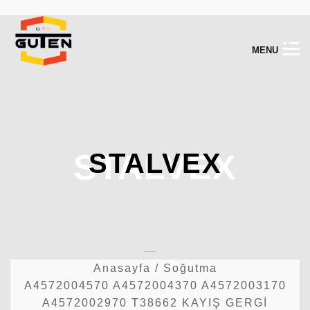
M
E
N
U
STALVEX
STALVEX
Anasayfa
/
Soğutma
A4572004570 A4572004370 A4572003170
A4572002970 T38662 KAYIŞ GERGİ