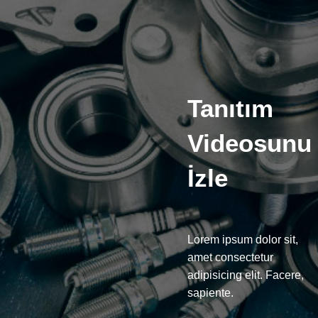
Tanıtım
Videosunu
İzle
Lorem ipsum dolor sit,
amet consectetur
adipisicing elit. Facere,
sapiente.