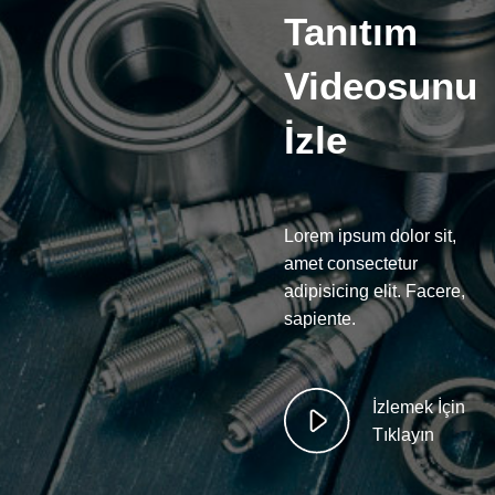
Tanıtım
Videosunu
İzle
Lorem ipsum dolor sit,
amet consectetur
adipisicing elit. Facere,
sapiente.
İzlemek İçin
Tıklayın