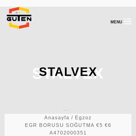
M
E
N
U
STALVEX
STALVEX
Anasayfa
/
Egzoz
EGR BORUSU SOĞUTMA €5 €6
A4702000351