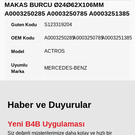
MAKAS BURCU Ø24Ø62X106MM
A0003250285 A0003250785 A0003251385
Guten Kodu
S123319204
OEM Kodu
A0003250285
A0003250785
A0003251385
ACTROS
Model
Uyumlu
MERCEDES-BENZ
Marka
Açıklama
Haber ve Duyurular
Yeni B4B Uygulaması
Siz değerli müşterilerimize daha kolay ve hızlı bir