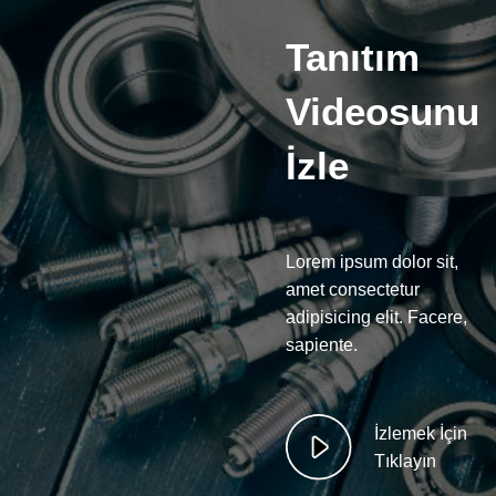
Tanıtım
Videosunu
İzle
Lorem ipsum dolor sit,
amet consectetur
adipisicing elit. Facere,
sapiente.
İzlemek İçin
Tıklayın