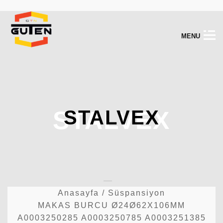
M
E
N
U
STALVEX
STALVEX
Anasayfa
/
Süspansiyon
MAKAS BURCU Ø24Ø62X106MM
A0003250285 A0003250785 A0003251385