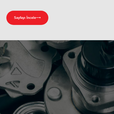
Sayfayı İncele
⟶