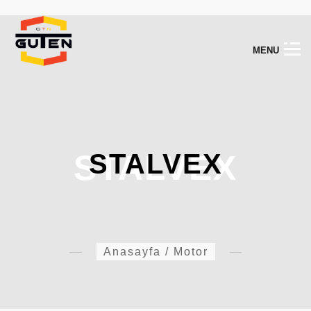
M
E
N
U
STALVEX
STALVEX
Anasayfa
/
Motor