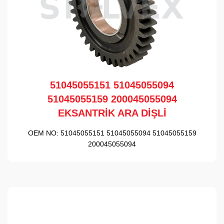
51045055151 51045055094
51045055159 200045055094
EKSANTRİK ARA DİŞLİ
OEM NO:
51045055151 51045055094 51045055159
200045055094