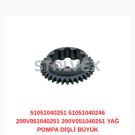
51051040251 51051040246
200V051040251 200V051040251 YAĞ
POMPA DİŞLİ BÜYÜK