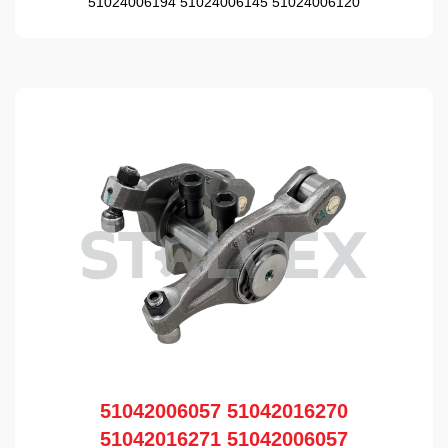
51024006194 51024006145 51024006120
51042006057 51042016270
51042016271 51042006057