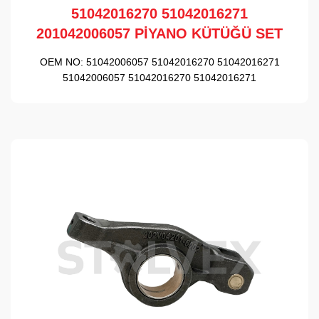
51042016270 51042016271
201042006057 PİYANO KÜTÜĞÜ SET
OEM NO:
51042006057 51042016270 51042016271
51042006057 51042016270 51042016271