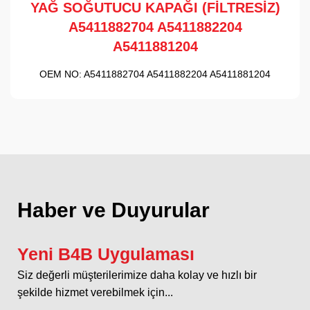
YAĞ SOĞUTUCU KAPAĞI (FİLTRESİZ)
A5411882704 A5411882204
A5411881204
OEM NO:
A5411882704 A5411882204 A5411881204
Haber ve Duyurular
Yeni B4B Uygulaması
Siz değerli müşterilerimize daha kolay ve hızlı bir
şekilde hizmet verebilmek için...