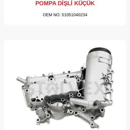
POMPA DİŞLİ KÜÇÜK
OEM NO:
51051040234