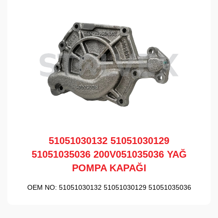
51051030132 51051030129
51051035036 200V051035036 YAĞ
POMPA KAPAĞI
OEM NO:
51051030132 51051030129 51051035036