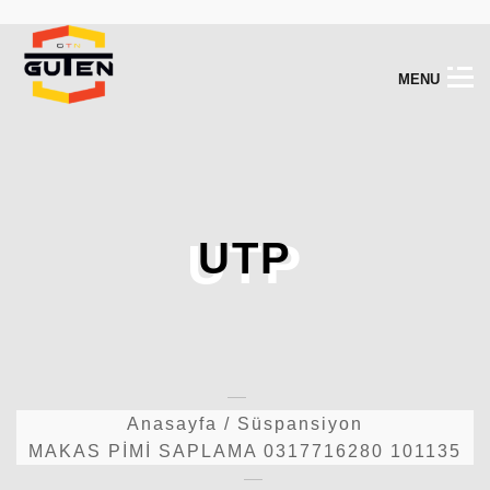
M
E
N
U
UTP
UTP
Anasayfa
/
Süspansiyon
MAKAS PİMİ SAPLAMA 0317716280 101135