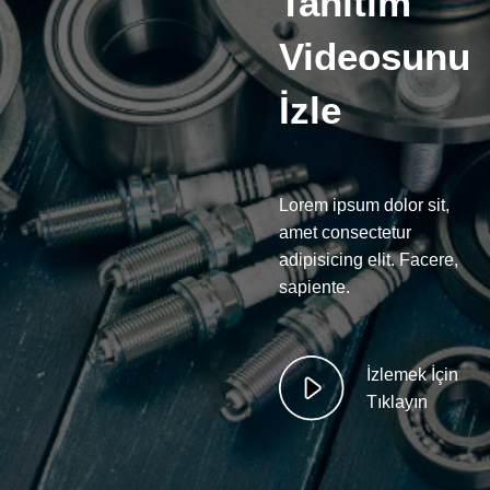
Tanıtım
Videosunu
İzle
Lorem ipsum dolor sit,
amet consectetur
adipisicing elit. Facere,
sapiente.
İzlemek İçin
Tıklayın